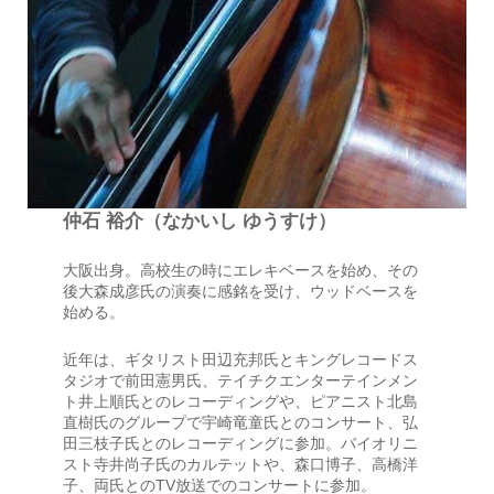
仲石 裕介（なかいし ゆうすけ）
大阪出身。高校生の時にエレキベースを始め、その
後大森成彦氏の演奏に感銘を受け、ウッドベースを
始める。
近年は、ギタリスト田辺充邦氏とキングレコードス
タジオで前田憲男氏、テイチクエンターテインメン
ト井上順氏とのレコーディングや、ピアニスト北島
直樹氏のグループで宇崎竜童氏とのコンサート、弘
田三枝子氏とのレコーディングに参加。バイオリニ
スト寺井尚子氏のカルテットや、森口博子、高橋洋
子、両氏とのTV放送でのコンサートに参加。