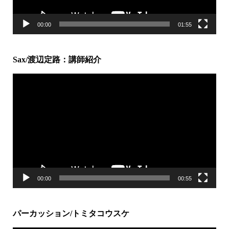
00:00
01:55
Sax/渡辺定路：講師紹介
動
画
プ
レ
ー
ヤ
ー
00:00
00:55
パーカッション/トミタコウスケ