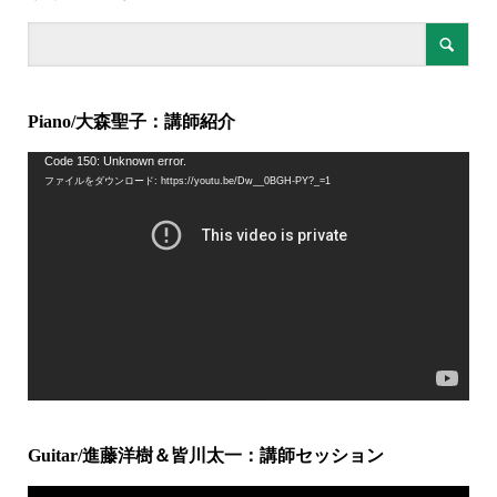
Piano/大森聖子：講師紹介
動
Code 150: Unknown error.
ファイルをダウンロード: https://youtu.be/Dw__0BGH-PY?_=1
画
プ
レ
ー
ヤ
ー
Guitar/進藤洋樹＆皆川太一：講師セッション
動