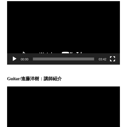
動
画
プ
レ
ー
ヤ
ー
00:00
03:42
Guitar/進藤洋樹：講師紹介
動
画
プ
レ
ー
ヤ
ー