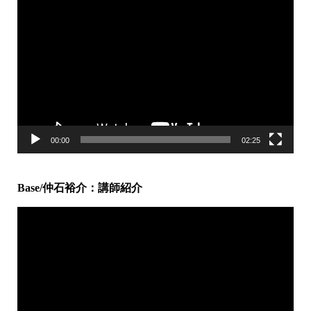
動
画
プ
レ
ー
ヤ
ー
00:00
02:25
Base/仲石裕介：講師紹介
動
画
プ
レ
ー
ヤ
ー