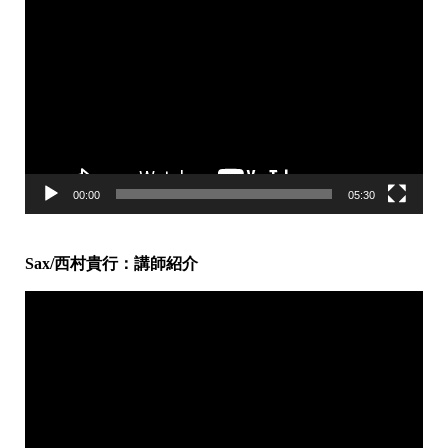
画
プ
レ
ー
ヤ
ー
00:00
05:30
Sax/西村貴行：講師紹介
動
画
プ
レ
ー
ヤ
ー