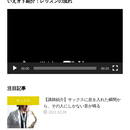
いえオト紹介：レッスンの流れ
動
画
プ
レ
ー
ヤ
ー
00:00
00:33
注目記事
【講師紹介】サックスに息を入れた瞬間か
サックス
ら、その人にしかない音が鳴る
2021.02.28