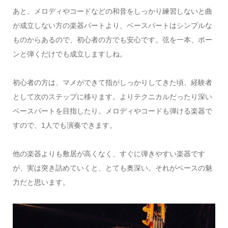
あと、メロディやコードなどの和音をしっかり練習しないと曲
が成立しない方の楽器パートより、ベースパートはシンプルな
ものからあるので、初心者の方でも安心です。弦を一本、ポー
ンと弾くだけでも成立しますしね。
初心者の方は、マメができて指がしっかりしてきた頃、経験者
として次のステップに移ります。よりテクニカルだったり深い
ベースパートを目指したり。メロディやコードも弾ける楽器で
すので、1人でも演奏できます。
他の楽器よりも敷居が高くなく、すぐに弾きやすい楽器です
が、実は突き詰めていくと、とても奥深い。それがベースの魅
力だと思います。