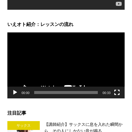
いえオト紹介：レッスンの流れ
動
画
プ
レ
ー
ヤ
ー
00:00
00:33
注目記事
【講師紹介】サックスに息を入れた瞬間か
サックス
ら、その人にしかない音が鳴る