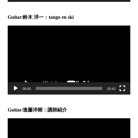
Guitar/鈴木 洋一：tango en ski
動
画
プ
レ
ー
ヤ
ー
00:00
03:42
Guitar/進藤洋樹：講師紹介
動
画
プ