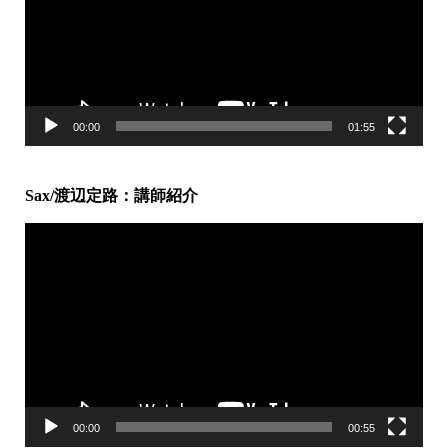
ー
ヤ
ー
00:00
01:55
Sax/渡辺定路：講師紹介
動
画
プ
レ
ー
ヤ
ー
00:00
00:55