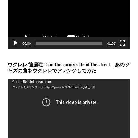
レ
ー
ヤ
ー
00:00
01:07
ウクレレ/遠藤定：on the sunny side of the street あのジ
ャズの曲をウクレレでアレンジしてみた
動
Code 150: Unknown error.
ファイルをダウンロード: https://youtu.be/ENnU3w6ExQM?_=10
画
プ
レ
ー
ヤ
ー