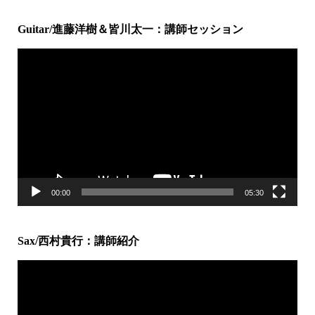
Guitar/進藤洋樹＆皆川太一：講師セッション
動
画
プ
レ
ー
ヤ
ー
00:00
05:30
Sax/西村貴行：講師紹介
動
画
プ
レ