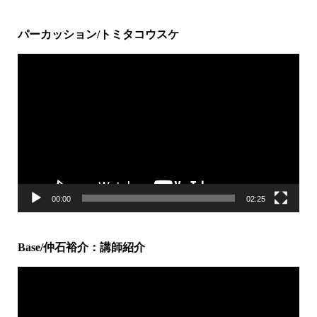
パーカッション/トミタコウスケ
動
画
プ
レ
ー
ヤ
ー
00:00
02:25
Base/仲石裕介：講師紹介
動
画
プ