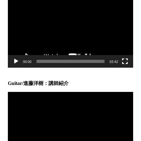
動
画
プ
レ
ー
ヤ
ー
00:00
03:42
Guitar/進藤洋樹：講師紹介
動
画
プ
レ
ー
ヤ
ー