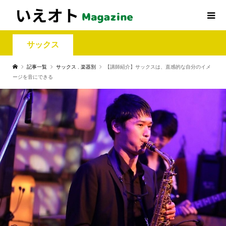
サックス
記事一覧
サックス
,
楽器別
【講師紹介】サックスは、直感的な自分のイメ
ージを音にできる