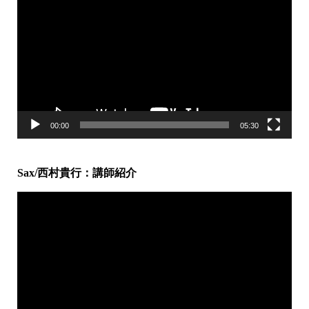
画
プ
レ
ー
ヤ
ー
00:00
05:30
Sax/西村貴行：講師紹介
動
画
プ
レ
ー
ヤ
ー