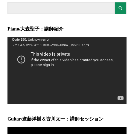
Piano/大森聖子：講師紹介
動
Code 150: Unknown error.
ファイルをダウンロード: https://youtu.be/Dw__0BGH-PY?_=1
画
プ
レ
ー
ヤ
ー
Guitar/進藤洋樹＆皆川太一：講師セッション
動