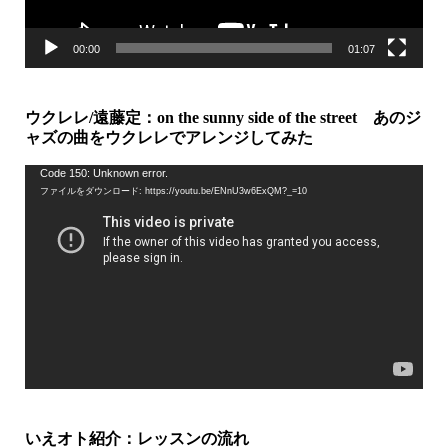
00:00
01:07
ウクレレ/遠藤定：on the sunny side of the street あのジ
ャズの曲をウクレレでアレンジしてみた
動
Code 150: Unknown error.
ファイルをダウンロード: https://youtu.be/ENnU3w6ExQM?_=10
画
プ
レ
ー
ヤ
ー
いえオト紹介：レッスンの流れ