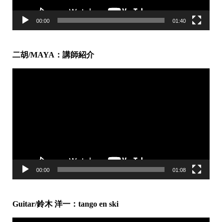
00:00
01:40
二胡/MAYA：講師紹介
動
画
プ
レ
ー
ヤ
ー
00:00
01:08
Guitar/鈴木 洋一：tango en ski