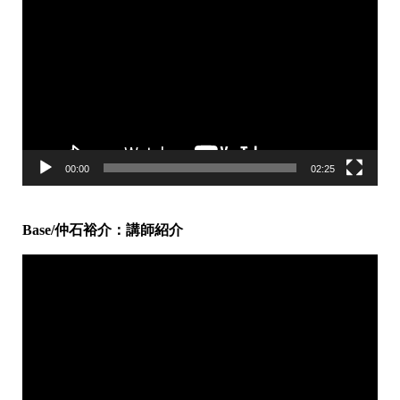
画
プ
レ
ー
ヤ
ー
00:00
02:25
Base/仲石裕介：講師紹介
動
画
プ
レ
ー
ヤ
ー