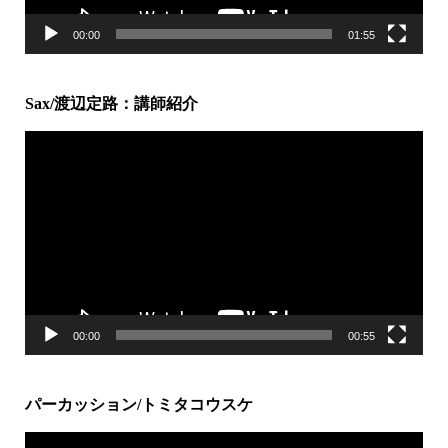
00:00
01:55
Sax/渡辺定路：講師紹介
動
画
プ
レ
ー
ヤ
ー
00:00
00:55
パーカッション/トミタコウスケ
動