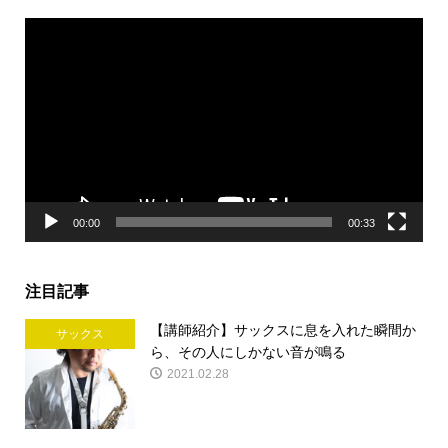
動
画
プ
レ
ー
ヤ
ー
00:00
00:33
注目記事
【講師紹介】サックスに息を入れた瞬間か
サックス
ら、その人にしかない音が鳴る
2021.02.28